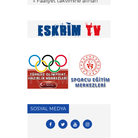
» Faaliyet takvimine alınan
kamplar hakkında
» Tekerlekli Sandalye Eskrim
Antrenörlük Denklik
İşlemleri hk.
» Vakıf Üniversiteleri Milli
Sporcu Eğitim Bursu 2026
Yılı Başvuruları hk.
» 2026 Yılı Hakem Geç Vize
İşlemleri hk.
» ÖDEME İŞLEMLERİ
HAKKINDA ÖNEMLİ
SOSYAL MEDYA
DUYURU!
» 2026 Yılı Vizeli Antrenör
Listesi