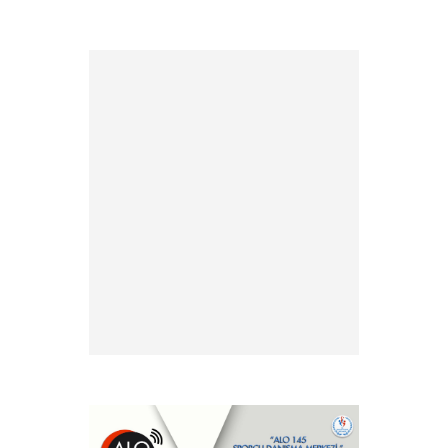
» 2026 Yılı Vize İşlemleri İçin
Tesis Yeterlilik Belgesi
Duyurusu
» 2026 yılı Kulüp Spor Dalı
Tescili ve Vize Başvuruları
» 2026 Yılı Sporcu Lisans, Vize
ve Transfer İşlemleri Hk.
» EFC ve FIE antrenör
lisansları hk.
» Antrenör Akreditasyon
Kartı Duyurusu
» Yabancı Uyruklu Antrenör
Denklik İşlemleri
» Türkiye Eskrim