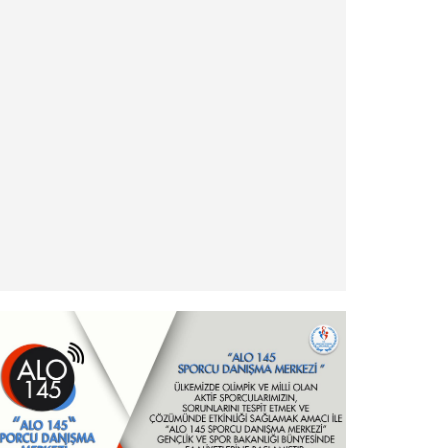
» Antrenör Akreditasyon Kartı Duyurusu
» Yabancı Uyruklu Antrenör Denklik İşlemleri
» Türkiye Eskrim Federasyonu ve Nişantaşı
Üniversitesi Eğitimde İş Birliği Protokolü hk.
» Şehit ve Gazi Yakını Sporcular hk.
» Ödeme ve İade İşlemleri Hakkında Duyuru!
» - Yurt Dışı Turnuvalar Katılım İşlemleri ve
Esasları
» Milli Sporcu Belgeleri Hakkında
» Hizmet Pasaportu hk - Önemli Duyuru
» Sponsorluk Alacak Sporcular hk - Önemli
Duyuru