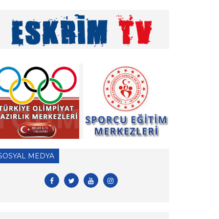
» Vakıf Üniversiteleri Milli Sporcu Eğitim Bursu
2026 Yılı Başvuruları hk.
» 2026 Yılı Hakem Geç Vize İşlemleri hk.
» ÖDEME İŞLEMLERİ HAKKINDA ÖNEMLİ
DUYURU!
» 2026 Yılı Vizeli Antrenör Listesi
» 2026 Yılı Vize İşlemleri İçin Tesis Yeterlilik
Belgesi Duyurusu
» 2026 yılı Kulüp Spor Dalı Tescili ve Vize
SOSYAL MEDYA
Başvuruları
» 2026 Yılı Sporcu Lisans, Vize ve Transfer
İşlemleri Hk.
» EFC ve FIE antrenör lisansları hk.