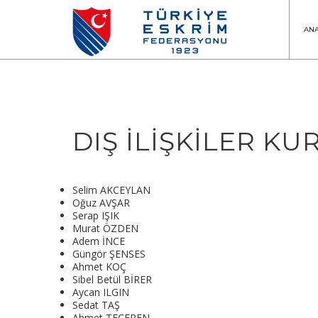
AN
DIŞ İLİŞKİLER K
Selim AKCEYLAN
Oğuz AVŞAR
Serap IŞIK
Murat ÖZDEN
Adem İNCE
Güngör ŞENSES
Ahmet KOÇ
Sibel Betül BİRER
Aycan ILGIN
Sedat TAŞ
Ahmet TECEREN