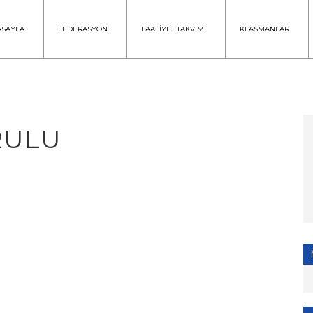
ASAYFA
FEDERASYON
FAALİYET TAKVİMİ
KLASMANLAR
URULU