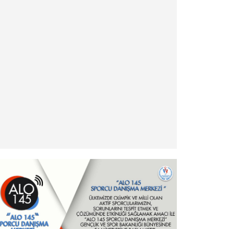
» Antrenör Akreditasyon Kartı Duyurusu
» Yabancı Uyruklu Antrenör Denklik İşlemleri
» Türkiye Eskrim Federasyonu ve Nişantaşı
Üniversitesi Eğitimde İş Birliği Protokolü hk.
» Şehit ve Gazi Yakını Sporcular hk.
» Ödeme ve İade İşlemleri Hakkında Duyuru!
» - Yurt Dışı Turnuvalar Katılım İşlemleri ve
Esasları
» Milli Sporcu Belgeleri Hakkında
» Hizmet Pasaportu hk - Önemli Duyuru
» Sponsorluk Alacak Sporcular hk - Önemli
Duyuru