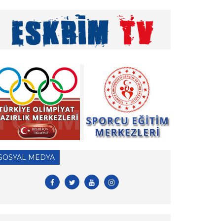
» Vakıf Üniversiteleri Milli Sporcu Eğitim Bursu
2026 Yılı Başvuruları hk.
» 2026 Yılı Hakem Geç Vize İşlemleri hk.
» ÖDEME İŞLEMLERİ HAKKINDA ÖNEMLİ
DUYURU!
» 2026 Yılı Vizeli Antrenör Listesi
» 2026 Yılı Vize İşlemleri İçin Tesis Yeterlilik
Belgesi Duyurusu
» 2026 yılı Kulüp Spor Dalı Tescili ve Vize
SOSYAL MEDYA
Başvuruları
» 2026 Yılı Sporcu Lisans, Vize ve Transfer
İşlemleri Hk.
» EFC ve FIE antrenör lisansları hk.