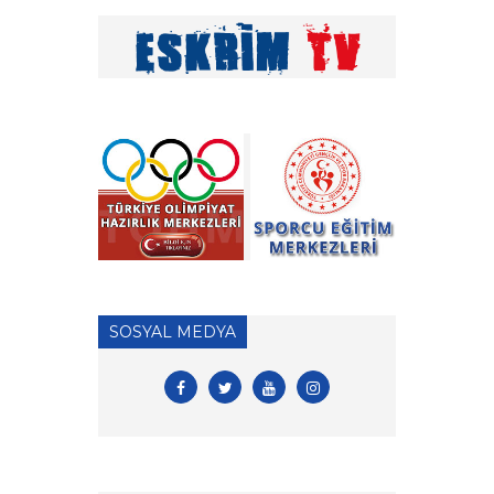
» Tekerlekli Sandalye Eskrim
Antrenörlük Denklik
İşlemleri hk.
» Vakıf Üniversiteleri Milli
Sporcu Eğitim Bursu 2026
Yılı Başvuruları hk.
» 2026 Yılı Hakem Geç Vize
İşlemleri hk.
» ÖDEME İŞLEMLERİ
HAKKINDA ÖNEMLİ
SOSYAL MEDYA
DUYURU!
» 2026 Yılı Vizeli Antrenör
Listesi
» 2026 Yılı Vize İşlemleri İçin
Tesis Yeterlilik Belgesi