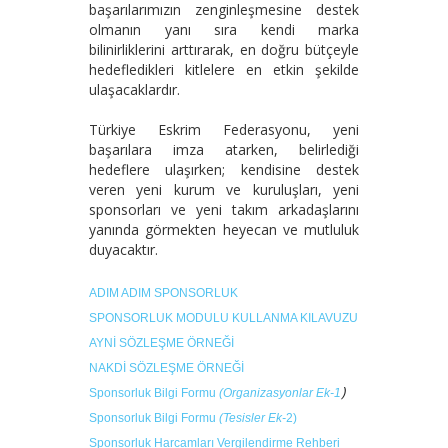
başarılarımızın zenginleşmesine destek
olmanın yanı sıra kendi marka
bilinirliklerini arttırarak, en doğru bütçeyle
hedefledikleri kitlelere en etkin şekilde
ulaşacaklardır.
Türkiye Eskrim Federasyonu, yeni
başarılara imza atarken, belirlediği
hedeflere ulaşırken; kendisine destek
veren yeni kurum ve kuruluşları, yeni
sponsorları ve yeni takım arkadaşlarını
yanında görmekten heyecan ve mutluluk
duyacaktır.
ADIM ADIM SPONSORLUK
SPONSORLUK MODULU KULLANMA KILAVUZU
AYNİ SÖZLEŞME ÖRNEĞİ
NAKDİ SÖZLEŞME ÖRNEĞİ
)
Sponsorluk Bilgi Formu
(Organizasyonlar Ek-1
Sponsorluk Bilgi Formu
(Tesisler Ek-
2)
Sponsorluk Harcamları Vergilendirme Rehberi