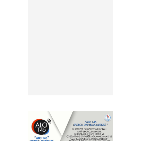
Duyurusu
» 2026 yılı Kulüp Spor Dalı
Tescili ve Vize Başvuruları
» 2026 Yılı Sporcu Lisans, Vize
ve Transfer İşlemleri Hk.
» EFC ve FIE antrenör
lisansları hk.
» Antrenör Akreditasyon
Kartı Duyurusu
» Yabancı Uyruklu Antrenör
Denklik İşlemleri
» Türkiye Eskrim
Federasyonu ve Nişantaşı
Üniversitesi Eğitimde İş Birliği