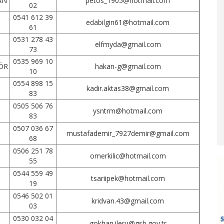
AN
petos_1905@hotmail.com
02
0541 612 39
edabilgin61@hotmail.com
61
0531 278 43
elfmyda@gmail.com
73
0535 969 10
ÖR
hakan-g@gmail.com
10
0554 898 15
kadir.aktas38@gmail.com
83
0505 506 76
ysntrm@hotmail.com
83
0507 036 67
mustafademir_7927demir@gmail.com
68
0506 251 78
omerkilic@hotmail.com
55
0544 559 49
tsariipek@hotmail.com
19
0546 502 01
kridvan.43@gmail.com
03
0530 032 04
gokhan.ileru@gsb.gov.tr