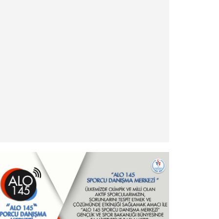
» Antrenör Akreditasyon Kartı Duyurusu
» Yabancı Uyruklu Antrenör Denklik İşlemleri
» Türkiye Eskrim Federasyonu ve Nişantaşı
Üniversitesi Eğitimde İş Birliği Protokolü hk.
» Şehit ve Gazi Yakını Sporcular hk.
» Ödeme ve İade İşlemleri Hakkında Duyuru!
» - Yurt Dışı Turnuvalar Katılım İşlemleri ve
Esasları
» Milli Sporcu Belgeleri Hakkında
» Hizmet Pasaportu hk - Önemli Duyuru
» Sponsorluk Alacak Sporcular hk - Önemli
Duyuru