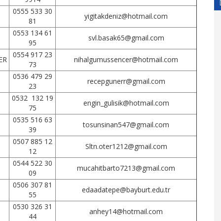
0555 533 30
yigitakdeniz@hotmail.com
81
0553 134 61
svl.basak65@gmail.com
95
0554 917 23
ER
nihalgumussencer@hotmail.com
73
0536 479 29
recepgunerr@gmail.com
23
0532 132 19
engin_gulisik@hotmail.com
75
0535 516 63
tosunsinan547@gmail.com
39
0507 885 12
Sltn.oter1212@gmail.com
12
0544 522 30
mucahitbarto7213@gmail.com
09
0506 307 81
edaadatepe@bayburt.edu.tr
55
0530 326 31
anhey14@hotmail.com
44