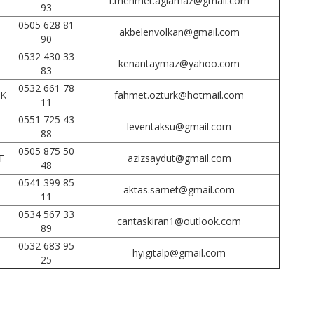
f.mehmet.aglamaz@gmail.com
93
0505 628 81
akbelenvolkan@gmail.com
90
0532 430 33
kenantaymaz@yahoo.com
83
0532 661 78
RK
fahmet.ozturk@hotmail.com
11
0551 725 43
leventaksu@gmail.com
88
0505 875 50
T
azizsaydut@gmail.com
48
0541 399 85
aktas.samet@gmail.com
11
0534 567 33
cantaskiran1@outlook.com
89
0532 683 95
hyigitalp@gmail.com
25