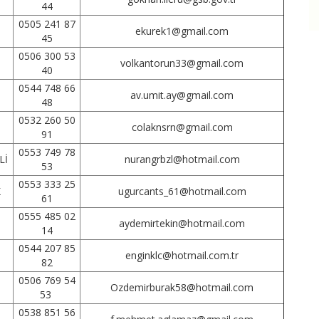
44
0505 241 87
ekurek1@gmail.com
45
0506 300 53
volkantorun33@gmail.com
40
0544 748 66
av.umit.ay@gmail.com
48
0532 260 50
colaknsrn@gmail.com
91
0553 749 78
Lİ
nurangrbzl@hotmail.com
53
0553 333 25
K
ugurcants_61@hotmail.com
61
0555 485 02
aydemirtekin@hotmail.com
14
0544 207 85
enginklc@hotmail.com.tr
82
0506 769 54
Ozdemirburak58@hotmail.com
53
0538 851 56