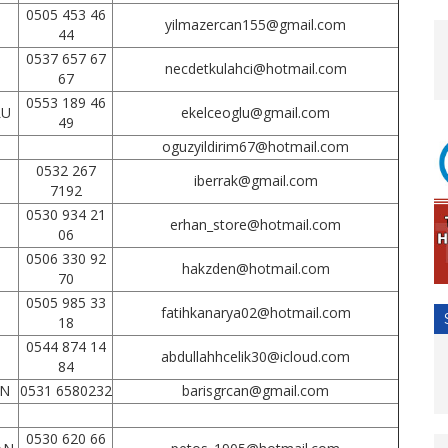
0505 453 46
yilmazercan155@gmail.com
44
0537 657 67
necdetkulahci@hotmail.com
67
0553 189 46
LU
ekelceoglu@gmail.com
49
oguzyildirim67@hotmail.com
0532 267
iberrak@gmail.com
7192
0530 934 21
erhan_store@hotmail.com
06
0506 330 92
hakzden@hotmail.com
70
0505 985 33
fatihkanarya02@hotmail.com
18
0544 874 14
abdullahhcelik30@icloud.com
84
AN
0531 6580232
barisgrcan@gmail.com
0530 620 66