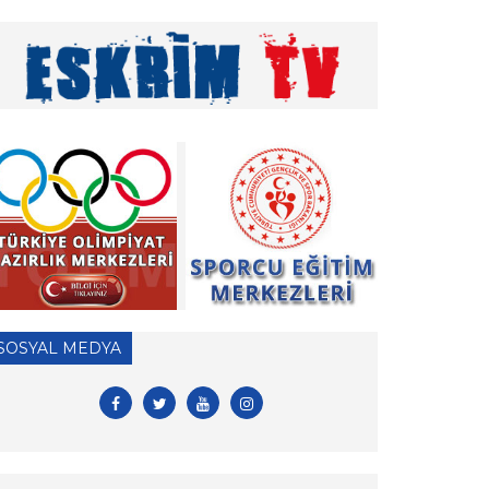
» Vakıf Üniversiteleri Milli Sporcu Eğitim Bursu
2026 Yılı Başvuruları hk.
» 2026 Yılı Hakem Geç Vize İşlemleri hk.
» ÖDEME İŞLEMLERİ HAKKINDA ÖNEMLİ
DUYURU!
» 2026 Yılı Vizeli Antrenör Listesi
» 2026 Yılı Vize İşlemleri İçin Tesis Yeterlilik
Belgesi Duyurusu
» 2026 yılı Kulüp Spor Dalı Tescili ve Vize
SOSYAL MEDYA
Başvuruları
» 2026 Yılı Sporcu Lisans, Vize ve Transfer
İşlemleri Hk.
» EFC ve FIE antrenör lisansları hk.