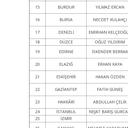
15
BURDUR
YILMAZ ERCAN
16
BURSA
NECDET KULAHÇI
17
DENİZLİ
EMİRHAN KELÇEOĞ
18
DÜZCE
OĞUZ YILDIRIM
19
EDİRNE
İSKENDER BERRAK
20
ELAZIĞ
ERHAN KAYA
21
ESKİŞEHİR
HAKAN ÖZDEN
22
GAZİANTEP
FATİH GÜNEŞ
23
HAKKÂRİ
ABDULLAH ÇELİK
24
İSTANBUL
NEJAT BARIŞ GÜRC
25
İZMİR