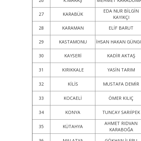
26
K.MARAŞ
MEHMET KARADUM
EDA NUR BİLGİN
27
KARABÜK
KAYIKÇI
28
KARAMAN
ELİF BARUT
29
KASTAMONU
İHSAN HAKAN GÜNG
30
KAYSERİ
KADİR AKTAŞ
31
KIRIKKALE
YASİN TARIM
32
KİLİS
MUSTAFA DEMİR
33
KOCAELİ
ÖMER KILIÇ
34
KONYA
TUNCAY SARIİPEK
AHMET RIDVAN
35
KÜTAHYA
KARABOĞA
36
MALATYA
GÖKHAN İLERU