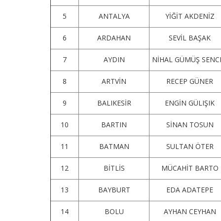
5
ANTALYA
YİĞİT AKDENİZ
6
ARDAHAN
SEVİL BAŞAK
7
AYDIN
NİHAL GÜMÜŞ SENC
8
ARTVİN
RECEP GÜNER
9
BALIKESİR
ENGİN GÜLIŞIK
10
BARTIN
SİNAN TOSUN
11
BATMAN
SULTAN ÖTER
12
BİTLİS
MÜCAHİT BARTO
13
BAYBURT
EDA ADATEPE
14
BOLU
AYHAN CEYHAN