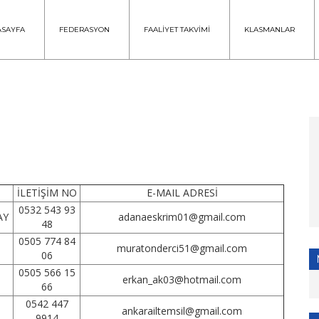
ASAYFA
FEDERASYON
FAALİYET TAKVİMİ
KLASMANLAR
İLETİŞİM NO
E-MAIL ADRESİ
0532 543 93
AY
adanaeskrim01@gmail.com
48
0505 774 84
muratonderci51@gmail.com
06
0505 566 15
erkan_ak03@hotmail.com
66
0542 447
ankarailtemsil@gmail.com
9914