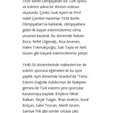
1936 Berlin Olimpiyatları ise Türk sporu
ve eskrimi adına bir dönüm noktası
oluşturdu. Çünkü Suat Aşeni ve Prof.
Halet Çambel Hanımlar 1936 Berlin
Olimpiyatları'na katılarak, olimpiyatlara
giden ilk bayan eskrimcilerimiz olma
unvanını kazandı. Bu dönemde Rıdvan
Bora, Refet Ülgenalp, Rıza Arseven,
Halim Tokmakçıoğlu, Sait Tayla ve Nefi
Güven gibi başarılı eskrimcilerimiz yetişti.
1940-50 dönemlerinde Halkevleri'nin de
eskrim sporuna eğilmeleri ile bu spor
yayıldı. Aynı dönemde İstanbul'da “Tenis-
Eskrim-Dağcılık Kulübü'nün de faaliyete
girmesi ile Türk eskrimi yeni sporcular
kazanmaya başladı. Böylece Nihat
Balkan, Nejat Tulgar, İlhan Arakon, Vural
Bolçan, Sabri Tezcan, Merih Sezen,
Samiye Frik gibi isimler ortaya çıktı.