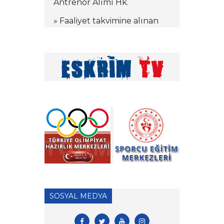
Antrenör Alımı Hk.
» Faaliyet takvimine alınan
kamplar hakkında
» Tekerlekli Sandalye Eskrim
Antrenörlük Denklik
İşlemleri hk.
» Vakıf Üniversiteleri Milli
Sporcu Eğitim Bursu 2026
Yılı Başvuruları hk.
» 2026 Yılı Hakem Geç Vize
İşlemleri hk.
» ÖDEME İŞLEMLERİ
HAKKINDA ÖNEMLİ
SOSYAL MEDYA
DUYURU!
» 2026 Yılı Vizeli Antrenör