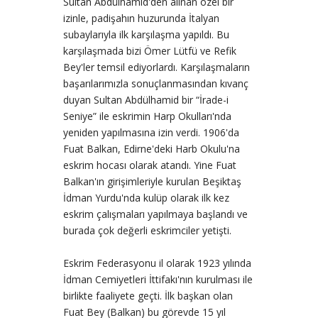
Sultan Abdülhamid'den alınan özel bir
izinle, padişahın huzurunda İtalyan
subaylarıyla ilk karşılaşma yapıldı. Bu
karşılaşmada bizi Ömer Lütfü ve Refik
Bey'ler temsil ediyorlardı. Karşılaşmaların
başarılarımızla sonuçlanmasından kıvanç
duyan Sultan Abdülhamid bir “İrade-i
Seniye” ile eskrimin Harp Okulları'nda
yeniden yapılmasına izin verdi. 1906'da
Fuat Balkan, Edirne'deki Harb Okulu'na
eskrim hocası olarak atandı. Yine Fuat
Balkan'ın girişimleriyle kurulan Beşiktaş
İdman Yurdu'nda kulüp olarak ilk kez
eskrim çalışmaları yapılmaya başlandı ve
burada çok değerli eskrimciler yetişti.
Eskrim Federasyonu il olarak 1923 yılında
İdman Cemiyetleri İttifakı'nın kurulması ile
birlikte faaliyete geçti. İlk başkan olan
Fuat Bey (Balkan) bu görevde 15 yıl