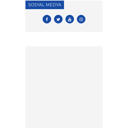
HAKKINDA ÖNEMLİ
SOSYAL MEDYA
DUYURU!
» 2026 Yılı Vizeli Antrenör
Listesi
» 2026 Yılı Vize İşlemleri İçin
Tesis Yeterlilik Belgesi
Duyurusu
» 2026 yılı Kulüp Spor Dalı
Tescili ve Vize Başvuruları
» 2026 Yılı Sporcu Lisans, Vize
ve Transfer İşlemleri Hk.
» EFC ve FIE antrenör
lisansları hk.
» Antrenör Akreditasyon
Kartı Duyurusu