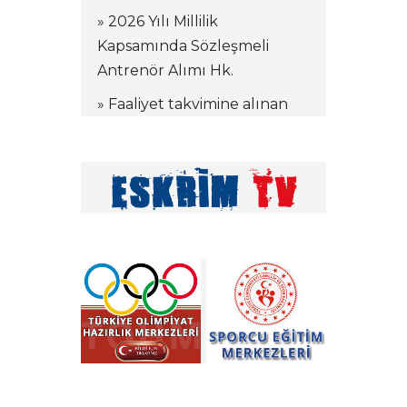
» 2026 Yılı Millilik
Kapsamında Sözleşmeli
Antrenör Alımı Hk.
» Faaliyet takvimine alınan
kamplar hakkında
» Tekerlekli Sandalye Eskrim
Antrenörlük Denklik
İşlemleri hk.
» Vakıf Üniversiteleri Milli
Sporcu Eğitim Bursu 2026
Yılı Başvuruları hk.
» 2026 Yılı Hakem Geç Vize
İşlemleri hk.
» ÖDEME İŞLEMLERİ