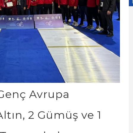
:09:17
Paylaş:
z-Genç Avrupa
ltın, 2 Gümüş ve 1