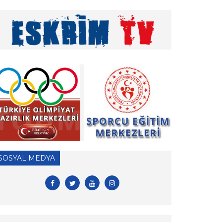
» Vakıf Üniversiteleri Milli Sporcu Eğitim Bursu
2026 Yılı Başvuruları hk.
» 2026 Yılı Hakem Geç Vize İşlemleri hk.
» ÖDEME İŞLEMLERİ HAKKINDA ÖNEMLİ
DUYURU!
» 2026 Yılı Vizeli Antrenör Listesi
» 2026 Yılı Vize İşlemleri İçin Tesis Yeterlilik
Belgesi Duyurusu
» 2026 yılı Kulüp Spor Dalı Tescili ve Vize
SOSYAL MEDYA
Başvuruları
» 2026 Yılı Sporcu Lisans, Vize ve Transfer
İşlemleri Hk.
» EFC ve FIE antrenör lisansları hk.