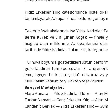
Yıldız Erkekler Kılıç kategorisinde piste çık
tamamlayarak Avrupa ikincisi oldu ve gümüş m
Takım müsabakalarında ise Yıldız Kadınlar T
Berra Kürek
ve
Elif Çınar Koçak
— finale yü
mağlup olan millilerimiz Avrupa ikincisi o
tarihinde Yıldız Kadınlar Takım Kılıç kategorisi
Turnuva boyunca gösterdikleri üstün performan
gururlandıran tüm sporcularımızı, antrenörle
emeği geçen herkese teşekkür ediyoruz. Ay-yıl
Milli Takım kafilemize yürekten teşekkürler.
Bireysel Madalyalar:
Alara Atmaca — Yıldız Kadınlar Flöre — Altın 
Furkan Yaman — Genç Erkekler Kılıç — Altın 
Candeniz Berrak — Yıldız Erkekler Kılıç — Gü