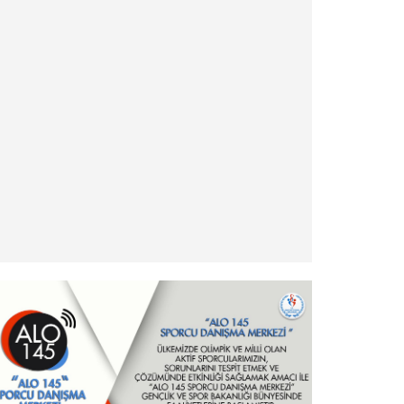
» Antrenör Akreditasyon Kartı Duyurusu
» Yabancı Uyruklu Antrenör Denklik İşlemleri
» Türkiye Eskrim Federasyonu ve Nişantaşı
Üniversitesi Eğitimde İş Birliği Protokolü hk.
» Şehit ve Gazi Yakını Sporcular hk.
» Ödeme ve İade İşlemleri Hakkında Duyuru!
» - Yurt Dışı Turnuvalar Katılım İşlemleri ve
Esasları
» Milli Sporcu Belgeleri Hakkında
» Hizmet Pasaportu hk - Önemli Duyuru
» Sponsorluk Alacak Sporcular hk - Önemli
Duyuru