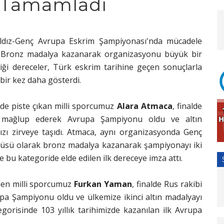
e Tamamladı
 Yıldız-Genç Avrupa Eskrim Şampiyonası'nda mücadele
 1 Bronz madalya kazanarak organizasyonu büyük bir
tiği dereceler, Türk eskrim tarihine geçen sonuçlarla
bir kez daha gösterdi.
nde piste çıkan milli sporcumuz
Alara Atmaca
, finalde
8 mağlup ederek Avrupa Şampiyonu oldu ve altın
mızı zirveye taşıdı. Atmaca, aynı organizasyonda Genç
cüsü olarak bronz madalya kazanarak şampiyonayı iki
 bu kategoride elde edilen ilk dereceye imza attı.
den milli sporcumuz
Furkan Yaman
, finalde Rus rakibi
pa Şampiyonu oldu ve ülkemize ikinci altın madalyayı
egorisinde 103 yıllık tarihimizde kazanılan ilk Avrupa