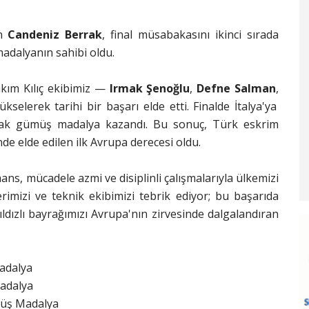
an
Candeniz Berrak
, final müsabakasını ikinci sırada
adalyanın sahibi oldu.
akım Kılıç ekibimiz —
Irmak Şenoğlu
,
Defne Salman
,
kselerek tarihi bir başarı elde etti. Finalde İtalya'ya
larak gümüş madalya kazandı. Bu sonuç, Türk eskrim
nde elde edilen ilk Avrupa derecesi oldu.
s, mücadele azmi ve disiplinli çalışmalarıyla ülkemizi
rimizi ve teknik ekibimizi tebrik ediyor; bu başarıda
dızlı bayrağımızı Avrupa'nın zirvesinde dalgalandıran
Madalya
Madalya
müş Madalya