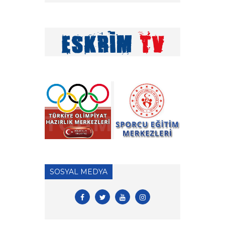
kamplar hakkında
» Tekerlekli Sandalye Eskrim
Antrenörlük Denklik
İşlemleri hk.
» Vakıf Üniversiteleri Milli
Sporcu Eğitim Bursu 2026
Yılı Başvuruları hk.
» 2026 Yılı Hakem Geç Vize
İşlemleri hk.
» ÖDEME İŞLEMLERİ
HAKKINDA ÖNEMLİ
SOSYAL MEDYA
DUYURU!
» 2026 Yılı Vizeli Antrenör
Listesi