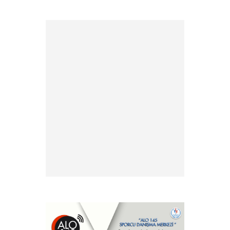
» 2026 Yılı Vize İşlemleri İçin
Tesis Yeterlilik Belgesi
Duyurusu
» 2026 yılı Kulüp Spor Dalı
Tescili ve Vize Başvuruları
» 2026 Yılı Sporcu Lisans, Vize
ve Transfer İşlemleri Hk.
» EFC ve FIE antrenör
lisansları hk.
» Antrenör Akreditasyon
Kartı Duyurusu
» Yabancı Uyruklu Antrenör
Denklik İşlemleri
» Türkiye Eskrim
Federasyonu ve Nişantaşı