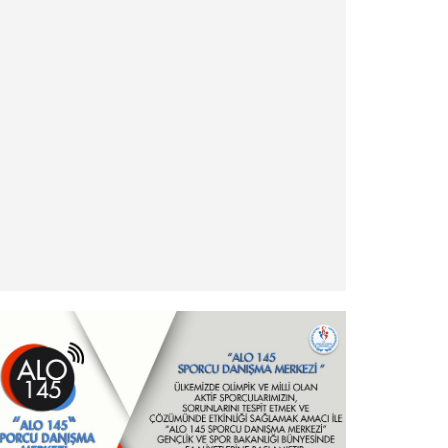
» Antrenör Akreditasyon Kartı Duyurusu
» Yabancı Uyruklu Antrenör Denklik İşlemleri
» Türkiye Eskrim Federasyonu ve Nişantaşı
Üniversitesi Eğitimde İş Birliği Protokolü hk.
» Şehit ve Gazi Yakını Sporcular hk.
» Ödeme ve İade İşlemleri Hakkında Duyuru!
» - Yurt Dışı Turnuvalar Katılım İşlemleri ve
Esasları
» Milli Sporcu Belgeleri Hakkında
» Hizmet Pasaportu hk - Önemli Duyuru
» Sponsorluk Alacak Sporcular hk - Önemli
Duyuru