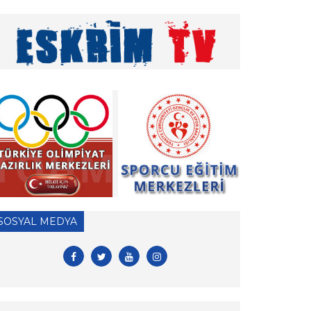
» Vakıf Üniversiteleri Milli Sporcu Eğitim Bursu
2026 Yılı Başvuruları hk.
» 2026 Yılı Hakem Geç Vize İşlemleri hk.
» ÖDEME İŞLEMLERİ HAKKINDA ÖNEMLİ
DUYURU!
» 2026 Yılı Vizeli Antrenör Listesi
» 2026 Yılı Vize İşlemleri İçin Tesis Yeterlilik
Belgesi Duyurusu
» 2026 yılı Kulüp Spor Dalı Tescili ve Vize
SOSYAL MEDYA
Başvuruları
» 2026 Yılı Sporcu Lisans, Vize ve Transfer
İşlemleri Hk.
» EFC ve FIE antrenör lisansları hk.