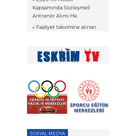
Kapsamında Sözleşmeli
Antrenör Alımı Hk.
» Faaliyet takvimine alınan
kamplar hakkında
» Tekerlekli Sandalye Eskrim
Antrenörlük Denklik
İşlemleri hk.
» Vakıf Üniversiteleri Milli
Sporcu Eğitim Bursu 2026
Yılı Başvuruları hk.
» 2026 Yılı Hakem Geç Vize
İşlemleri hk.
» ÖDEME İŞLEMLERİ
HAKKINDA ÖNEMLİ
SOSYAL MEDYA