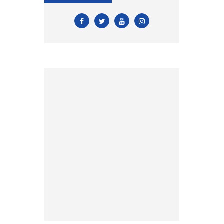
DUYURU!
» 2026 Yılı Vizeli Antrenör
Listesi
» 2026 Yılı Vize İşlemleri İçin
Tesis Yeterlilik Belgesi
Duyurusu
» 2026 yılı Kulüp Spor Dalı
Tescili ve Vize Başvuruları
» 2026 Yılı Sporcu Lisans, Vize
ve Transfer İşlemleri Hk.
» EFC ve FIE antrenör
lisansları hk.
» Antrenör Akreditasyon
Kartı Duyurusu