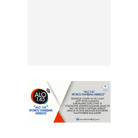
» 2026 Yılı Sporcu Lisans, Vize
ve Transfer İşlemleri Hk.
» EFC ve FIE antrenör
lisansları hk.
» Antrenör Akreditasyon
Kartı Duyurusu
» Yabancı Uyruklu Antrenör
Denklik İşlemleri
» Türkiye Eskrim
Federasyonu ve Nişantaşı
Üniversitesi Eğitimde İş Birliği
Protokolü hk.
» Şehit ve Gazi Yakını
Sporcular hk.