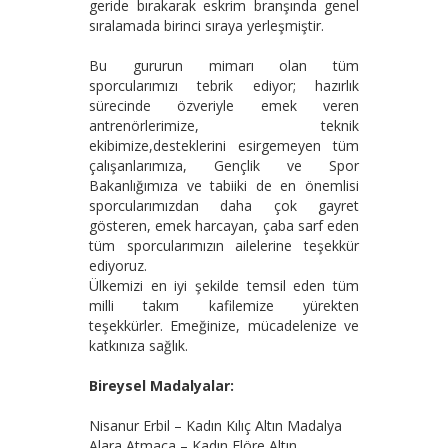
geride bırakarak eskrim branşında genel
sıralamada birinci sıraya yerleşmiştir.
Bu gururun mimarı olan tüm
sporcularımızı tebrik ediyor; hazırlık
sürecinde özveriyle emek veren
antrenörlerimize, teknik
ekibimize,desteklerini esirgemeyen tüm
çalışanlarımıza, Gençlik ve Spor
Bakanlığımıza ve tabiiki de en önemlisi
sporcularımızdan daha çok gayret
gösteren, emek harcayan, çaba sarf eden
tüm sporcularımızın ailelerine teşekkür
ediyoruz.
Ülkemizi en iyi şekilde temsil eden tüm
milli takım kafilemize yürekten
teşekkürler. Emeğinize, mücadelenize ve
katkınıza sağlık.
Bireysel Madalyalar:
Nisanur Erbil – Kadın Kılıç Altın Madalya
Alara Atmaca – Kadın Flöre Altın