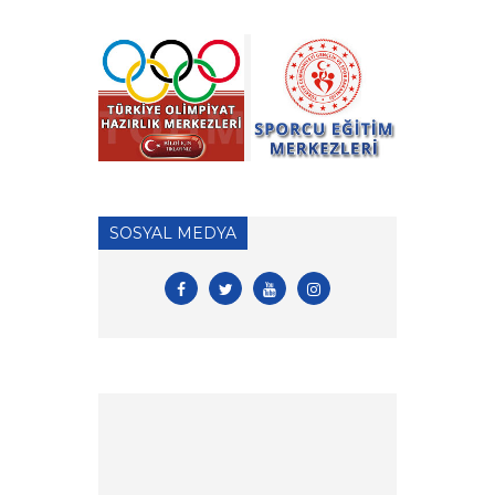
» Vakıf Üniversiteleri Milli
Sporcu Eğitim Bursu 2026
Yılı Başvuruları hk.
» 2026 Yılı Hakem Geç Vize
İşlemleri hk.
» ÖDEME İŞLEMLERİ
HAKKINDA ÖNEMLİ
SOSYAL MEDYA
DUYURU!
» 2026 Yılı Vizeli Antrenör
Listesi
» 2026 Yılı Vize İşlemleri İçin
Tesis Yeterlilik Belgesi
Duyurusu
» 2026 yılı Kulüp Spor Dalı
Tescili ve Vize Başvuruları