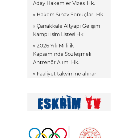
Aday Hakemler Vizesi Hk.
» Hakem Sınav Sonuçları Hk.
» Çanakkale Altyapı Gelişim
Kampı İsim Listesi Hk.
» 2026 Yılı Millilik
Kapsamında Sözleşmeli
Antrenör Alımı Hk.
» Faaliyet takvimine alınan
kamplar hakkında
» Tekerlekli Sandalye Eskrim
Antrenörlük Denklik
İşlemleri hk.
» Vakıf Üniversiteleri Milli
Sporcu Eğitim Bursu 2026