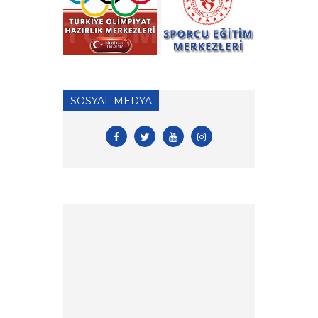
Yılı Başvuruları hk.
» 2026 Yılı Hakem Geç Vize
İşlemleri hk.
» ÖDEME İŞLEMLERİ
HAKKINDA ÖNEMLİ
SOSYAL MEDYA
DUYURU!
» 2026 Yılı Vizeli Antrenör
Listesi
» 2026 Yılı Vize İşlemleri İçin
Tesis Yeterlilik Belgesi
Duyurusu
» 2026 yılı Kulüp Spor Dalı
Tescili ve Vize Başvuruları
» 2026 Yılı Sporcu Lisans, Vize
ve Transfer İşlemleri Hk.