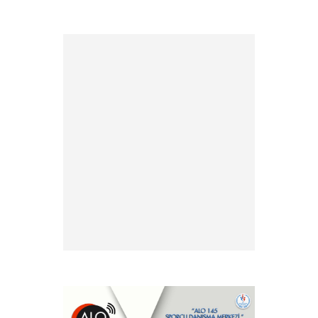
» 2026 yılı Kulüp Spor Dalı
Tescili ve Vize Başvuruları
» 2026 Yılı Sporcu Lisans, Vize
ve Transfer İşlemleri Hk.
» EFC ve FIE antrenör
lisansları hk.
» Antrenör Akreditasyon
Kartı Duyurusu
» Yabancı Uyruklu Antrenör
Denklik İşlemleri
» Türkiye Eskrim
Federasyonu ve Nişantaşı
Üniversitesi Eğitimde İş Birliği
Protokolü hk.