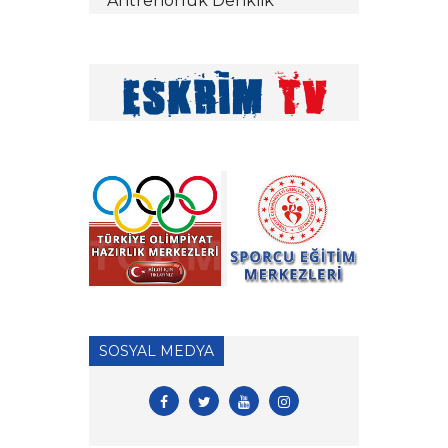
Antrenörlük Denklik
İşlemleri hk.
» Vakıf Üniversiteleri Milli
Sporcu Eğitim Bursu 2026
Yılı Başvuruları hk.
» 2026 Yılı Hakem Geç Vize
İşlemleri hk.
» ÖDEME İŞLEMLERİ
HAKKINDA ÖNEMLİ
DUYURU!
» 2026 Yılı Vizeli Antrenör
Listesi
SOSYAL MEDYA
» 2026 Yılı Vize İşlemleri İçin
Tesis Yeterlilik Belgesi
Duyurusu