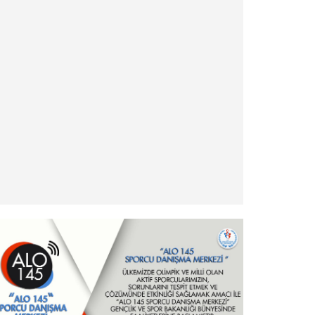
» Türkiye Eskrim Federasyonu ve Nişantaşı
Üniversitesi Eğitimde İş Birliği Protokolü hk.
» Şehit ve Gazi Yakını Sporcular hk.
» Ödeme ve İade İşlemleri Hakkında Duyuru!
» - Yurt Dışı Turnuvalar Katılım İşlemleri ve
Esasları
» Milli Sporcu Belgeleri Hakkında
» Hizmet Pasaportu hk - Önemli Duyuru
» Sponsorluk Alacak Sporcular hk - Önemli
Duyuru