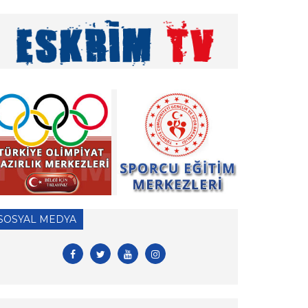
» 2026 Yılı Hakem Geç Vize İşlemleri hk.
» ÖDEME İŞLEMLERİ HAKKINDA ÖNEMLİ
DUYURU!
» 2026 Yılı Vizeli Antrenör Listesi
» 2026 Yılı Vize İşlemleri İçin Tesis Yeterlilik
Belgesi Duyurusu
» 2026 yılı Kulüp Spor Dalı Tescili ve Vize
Başvuruları
» 2026 Yılı Sporcu Lisans, Vize ve Transfer
SOSYAL MEDYA
İşlemleri Hk.
» EFC ve FIE antrenör lisansları hk.
» Antrenör Akreditasyon Kartı Duyurusu
» Yabancı Uyruklu Antrenör Denklik İşlemleri