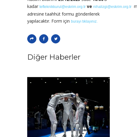
kadar
ve
m
tefteknikkurul@eskrim.org.tr
nihalizgi@eskrim.org.tr
adresine taahhüt formu gönderilerek
yapılacaktır. Form için
burayı tıklayınız.
Diğer Haberler