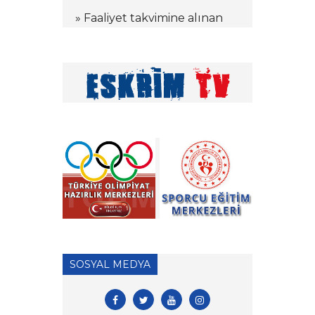
» Faaliyet takvimine alınan
kamplar hakkında
» Tekerlekli Sandalye Eskrim
Antrenörlük Denklik
İşlemleri hk.
» Vakıf Üniversiteleri Milli
Sporcu Eğitim Bursu 2026
Yılı Başvuruları hk.
» 2026 Yılı Hakem Geç Vize
İşlemleri hk.
» ÖDEME İŞLEMLERİ
HAKKINDA ÖNEMLİ
SOSYAL MEDYA
DUYURU!
» 2026 Yılı Vizeli Antrenör