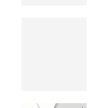
Listesi
» 2026 Yılı Vize İşlemleri İçin
Tesis Yeterlilik Belgesi
Duyurusu
» 2026 yılı Kulüp Spor Dalı
Tescili ve Vize Başvuruları
» 2026 Yılı Sporcu Lisans, Vize
ve Transfer İşlemleri Hk.
» EFC ve FIE antrenör
lisansları hk.
» Antrenör Akreditasyon
Kartı Duyurusu
» Yabancı Uyruklu Antrenör
Denklik İşlemleri