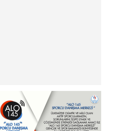
» Antrenör Akreditasyon Kartı Duyurusu
» Yabancı Uyruklu Antrenör Denklik İşlemleri
» Türkiye Eskrim Federasyonu ve Nişantaşı
Üniversitesi Eğitimde İş Birliği Protokolü hk.
» Şehit ve Gazi Yakını Sporcular hk.
» Ödeme ve İade İşlemleri Hakkında Duyuru!
» - Yurt Dışı Turnuvalar Katılım İşlemleri ve
Esasları
» Milli Sporcu Belgeleri Hakkında
» Hizmet Pasaportu hk - Önemli Duyuru
» Sponsorluk Alacak Sporcular hk - Önemli
Duyuru