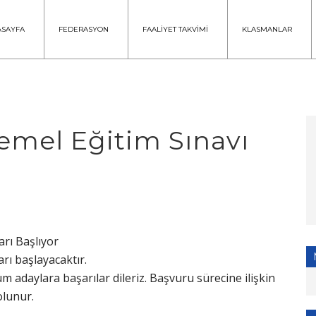
ASAYFA
FEDERASYON
FAALİYET TAKVİMİ
KLASMANLAR
emel Eğitim Sınavı
rı Başlıyor
rı başlayacaktır.
 adaylara başarılar dileriz. Başvuru sürecine ilişkin
olunur.