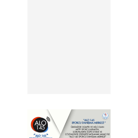
Duyurusu
» 2026 yılı Kulüp Spor Dalı
Tescili ve Vize Başvuruları
» 2026 Yılı Sporcu Lisans, Vize
ve Transfer İşlemleri Hk.
» EFC ve FIE antrenör
lisansları hk.
» Antrenör Akreditasyon
Kartı Duyurusu
» Yabancı Uyruklu Antrenör
Denklik İşlemleri
» Türkiye Eskrim
Federasyonu ve Nişantaşı
Üniversitesi Eğitimde İş Birliği