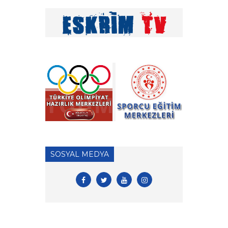
» Tekerlekli Sandalye Eskrim
Antrenörlük Denklik
İşlemleri hk.
» Vakıf Üniversiteleri Milli
Sporcu Eğitim Bursu 2026
Yılı Başvuruları hk.
» 2026 Yılı Hakem Geç Vize
İşlemleri hk.
» ÖDEME İŞLEMLERİ
HAKKINDA ÖNEMLİ
SOSYAL MEDYA
DUYURU!
» 2026 Yılı Vizeli Antrenör
Listesi
» 2026 Yılı Vize İşlemleri İçin
Tesis Yeterlilik Belgesi